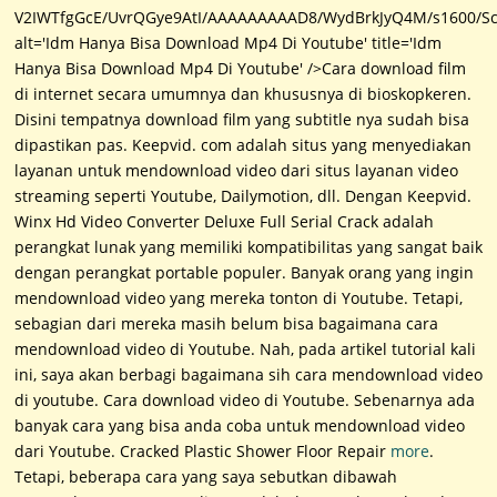
V2IWTfgGcE/UvrQGye9AtI/AAAAAAAAAD8/WydBrkJyQ4M/s1600/Scr
alt='Idm Hanya Bisa Download Mp4 Di Youtube' title='Idm
Hanya Bisa Download Mp4 Di Youtube' />Cara download film
di internet secara umumnya dan khususnya di bioskopkeren.
Disini tempatnya download film yang subtitle nya sudah bisa
dipastikan pas. Keepvid. com adalah situs yang menyediakan
layanan untuk mendownload video dari situs layanan video
streaming seperti Youtube, Dailymotion, dll. Dengan Keepvid.
Winx Hd Video Converter Deluxe Full Serial Crack adalah
perangkat lunak yang memiliki kompatibilitas yang sangat baik
dengan perangkat portable populer. Banyak orang yang ingin
mendownload video yang mereka tonton di Youtube. Tetapi,
sebagian dari mereka masih belum bisa bagaimana cara
mendownload video di Youtube. Nah, pada artikel tutorial kali
ini, saya akan berbagi bagaimana sih cara mendownload video
di youtube. Cara download video di Youtube. Sebenarnya ada
banyak cara yang bisa anda coba untuk mendownload video
dari Youtube. Cracked Plastic Shower Floor Repair
more
.
Tetapi, beberapa cara yang saya sebutkan dibawah