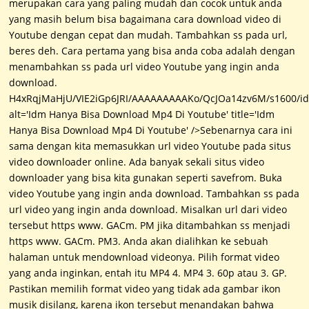
merupakan cara yang paling mudah dan cocok untuk anda
yang masih belum bisa bagaimana cara download video di
Youtube dengan cepat dan mudah. Tambahkan ss pada url,
beres deh. Cara pertama yang bisa anda coba adalah dengan
menambahkan ss pada url video Youtube yang ingin anda
download.
H4xRqjMaHjU/VIE2iGp6JRI/AAAAAAAAAKo/QcJOa14zv6M/s1600/id
alt='Idm Hanya Bisa Download Mp4 Di Youtube' title='Idm
Hanya Bisa Download Mp4 Di Youtube' />Sebenarnya cara ini
sama dengan kita memasukkan url video Youtube pada situs
video downloader online. Ada banyak sekali situs video
downloader yang bisa kita gunakan seperti savefrom. Buka
video Youtube yang ingin anda download. Tambahkan ss pada
url video yang ingin anda download. Misalkan url dari video
tersebut https www. GACm. PM jika ditambahkan ss menjadi
https www. GACm. PM3. Anda akan dialihkan ke sebuah
halaman untuk mendownload videonya. Pilih format video
yang anda inginkan, entah itu MP4 4. MP4 3. 60p atau 3. GP.
Pastikan memilih format video yang tidak ada gambar ikon
musik disilang, karena ikon tersebut menandakan bahwa